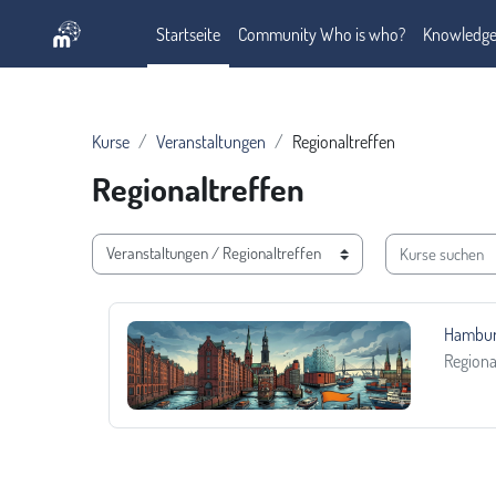
Zum Hauptinhalt
Startseite
Community Who is who?
Knowledge
Kurse
Veranstaltungen
Regionaltreffen
Regionaltreffen
Kurse suchen
Kursbereiche
Hamburger Regionalgruppe
Kursna
Hambur
Kursber
Regiona