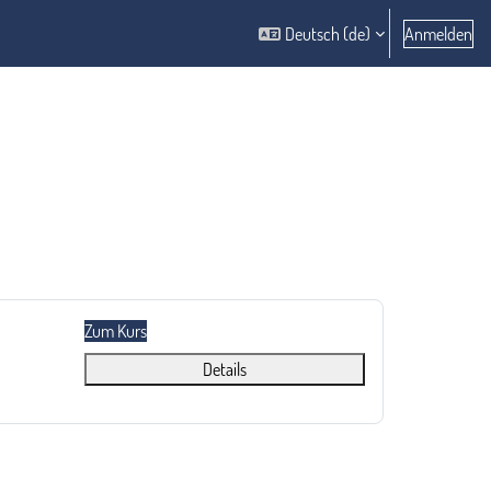
Deutsch ‎(de)‎
Anmelden
Zum Kurs
Details