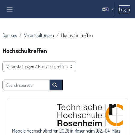
Skip to main content
Log in
Side panel
Courses
Veranstaltungen
Hochschultreffen
Hochschultreffen
Course categories
Search courses
Search courses
Moodle Hochschultreffen 2026 in Rosenheim (02.-04. März 2026)
Course name
Moodle Hochschultreffen 2026 in Rosenheim (02.-04. März