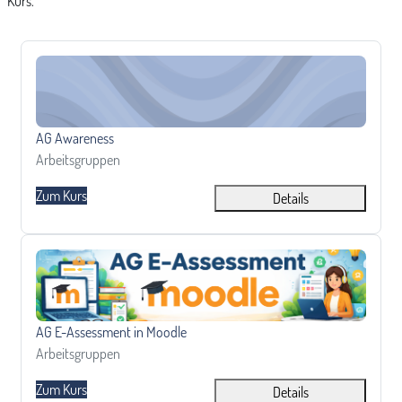
Kurs.
AG Awareness
Kursname
AG Awareness
Kursbereich
Arbeitsgruppen
Zum Kurs
Details
AG E-Assessment in Moodle
Kursname
AG E-Assessment in Moodle
Kursbereich
Arbeitsgruppen
Zum Kurs
Details