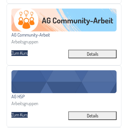
AG Community-Arbeit
Kursname
AG Community-Arbeit
Kursbereich
Arbeitsgruppen
Zum Kurs
Details
AG H5P
Kursname
AG H5P
Kursbereich
Arbeitsgruppen
Zum Kurs
Details