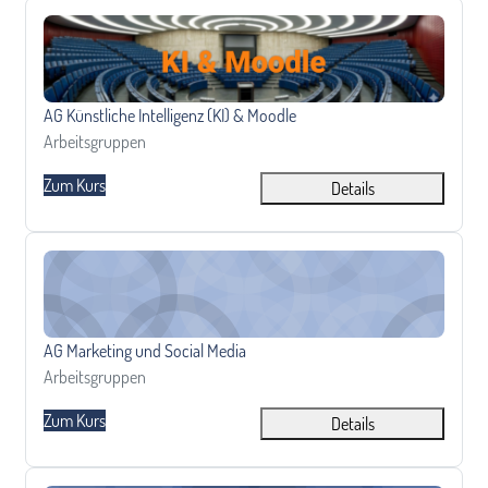
AG Künstliche Intelligenz (KI) &amp; Moodle
Kursname
AG Künstliche Intelligenz (KI) & Moodle
Kursbereich
Arbeitsgruppen
Zum Kurs
Details
AG Marketing und Social Media
Kursname
AG Marketing und Social Media
Kursbereich
Arbeitsgruppen
Zum Kurs
Details