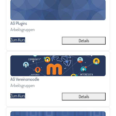
AG Plugins
Kursname
AG Plugins
Kursbereich
Arbeitsgruppen
Zum Kurs
Details
AG Vereinsmoodle
Kursname
AG Vereinsmoodle
Kursbereich
Arbeitsgruppen
Zum Kurs
Details
AG Video