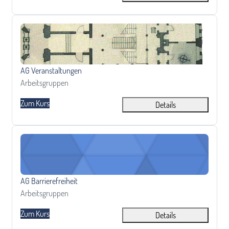
AG Veranstaltungen
Kursname
AG Veranstaltungen
Kursbereich
Arbeitsgruppen
Zum Kurs
Details
AG Barrierefreiheit
Kursname
AG Barrierefreiheit
Kursbereich
Arbeitsgruppen
Zum Kurs
Details