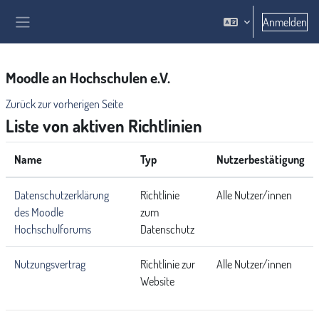
Zum Hauptinhalt
Anmelden
Website-Übersicht
Moodle an Hochschulen e.V.
Zurück zur vorherigen Seite
Liste von aktiven Richtlinien
Name
Typ
Nutzerbestätigung
Datenschutzerklärung
Richtlinie
Alle Nutzer/innen
des Moodle
zum
Hochschulforums
Datenschutz
Nutzungsvertrag
Richtlinie zur
Alle Nutzer/innen
Website