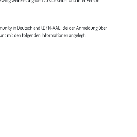
iwillig weitere Angaben zu sich selbst und ihrer Person
ommunity in Deutschland (DFN-AAI). Bei der Anmeldung über
unt mit den folgenden Informationen angelegt: