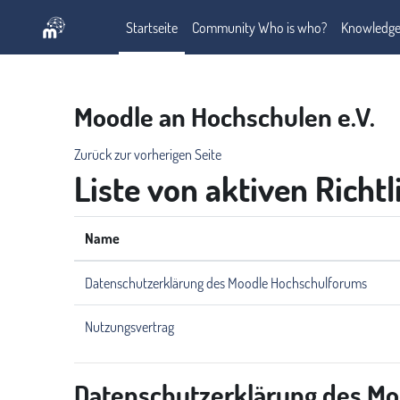
Zum Hauptinhalt
Startseite
Community Who is who?
Knowledge
Moodle an Hochschulen e.V.
Zurück zur vorherigen Seite
Liste von aktiven Richtl
Name
Datenschutzerklärung des Moodle Hochschulforums
Nutzungsvertrag
Datenschutzerklärung des M