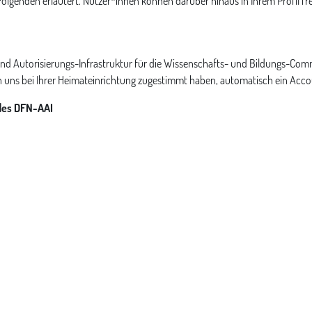
olgenden erläutert. Nutzer*innen können darüber hinaus in Ihrem Profil fre
 und Autorisierungs-Infrastruktur für die Wissenschafts- und Bildungs-C
n uns bei Ihrer Heimateinrichtung zugestimmt haben, automatisch ein Acco
des DFN-AAI