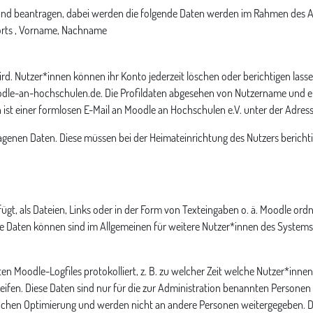
tand beantragen, dabei werden die folgende Daten werden im Rahmen des
orts , Vorname, Nachname
d. Nutzer*innen können ihr Konto jederzeit löschen oder berichtigen lasse
le-an-hochschulen.de. Die Profildaten abgesehen von Nutzername und eMa
ten ist einer formlosen E-Mail an Moodle an Hochschulen e.V. unter der Ad
enen Daten. Diese müssen bei der Heimateinrichtung des Nutzers bericht
, als Dateien, Links oder in der Form von Texteingaben o. ä. Moodle ordne
se Daten können sind im Allgemeinen für weitere Nutzer*innen des System
en Moodle-Logfiles protokolliert, z. B. zu welcher Zeit welche Nutzer*inne
ifen. Diese Daten sind nur für die zur Administration benannten Personen d
dlichen Optimierung und werden nicht an andere Personen weitergegeben. 