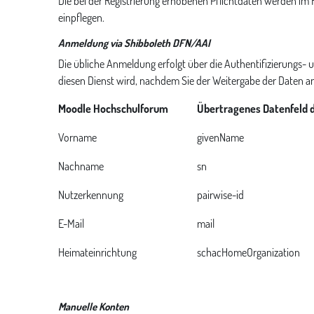
Die bei der Registrierung erhobenen Pflichtdaten werden im F
einpflegen.
Anmeldung via Shibboleth DFN/AAI
Die übliche Anmeldung erfolgt über die Authentifizierungs-
diesen Dienst wird, nachdem Sie der Weitergabe der Daten a
Moodle Hochschulforum
Übertragenes Datenfeld 
Vorname
givenName
Nachname
sn
Nutzerkennung
pairwise-id
E-Mail
mail
Heimateinrichtung
schacHomeOrganization
Manuelle Konten