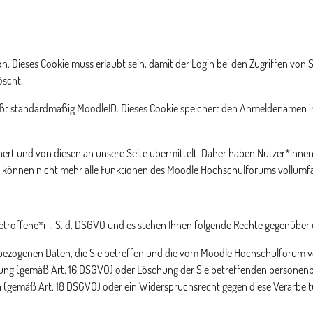
n. Dieses Cookie muss erlaubt sein, damit der Login bei den Zugriffen von 
öscht.
eißt standardmäßig MoodleID. Dieses Cookie speichert den Anmeldenamen
rt und von diesen an unsere Seite übermittelt. Daher haben Nutzer*innen 
, können nicht mehr alle Funktionen des Moodle Hochschulforums vollumfä
etroffene*r i. S. d. DSGVO und es stehen Ihnen folgende Rechte gegenüber
zogenen Daten, die Sie betreffen und die vom Moodle Hochschulforum ver
gung (gemäß Art. 16 DSGVO) oder Löschung der Sie betreffenden personen
 (gemäß Art. 18 DSGVO) oder ein Widerspruchsrecht gegen diese Verarbeit