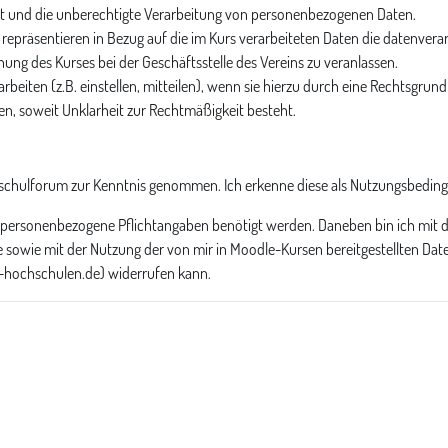
echt und die unberechtigte Verarbeitung von personenbezogenen Daten.
epräsentieren in Bezug auf die im Kurs verarbeiteten Daten die datenverarb
ng des Kurses bei der Geschäftsstelle des Vereins zu veranlassen.
ten (z.B. einstellen, mitteilen), wenn sie hierzu durch eine Rechtsgrundla
n, soweit Unklarheit zur Rechtmäßigkeit besteht.
hschulforum zur Kenntnis genommen. Ich erkenne diese als Nutzungsbedin
ersonenbezogene Pflichtangaben benötigt werden. Daneben bin ich mit der 
sowie mit der Nutzung der von mir in Moodle-Kursen bereitgestellten Dateie
n-hochschulen.de) widerrufen kann.