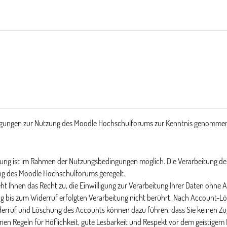
edingungen zur Nutzung des Moodle Hochschulforums zur Kenntnis genommen
tzung ist im Rahmen der Nutzungsbedingungen möglich. Die Verarbeitung de
ung des Moodle Hochschulforums geregelt.
teht Ihnen das Recht zu, die Einwilligung zur Verarbeitung Ihrer Daten ohn
ng bis zum Widerruf erfolgten Verarbeitung nicht berührt. Nach Account-Lö
iderruf und Löschung des Accounts können dazu führen, dass Sie keinen Z
n Regeln für Höflichkeit, gute Lesbarkeit und Respekt vor dem geistigem E